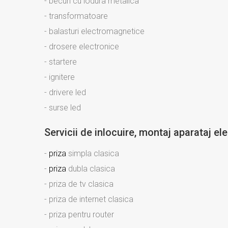
- becuri cu iodura metalica
- transformatoare
- balasturi electromagnetice
- drosere electronice
- startere
- ignitere
- drivere led
- surse led
Servicii de inlocuire, montaj aparataj ele
-
priza
simpla clasica
-
priza
dubla clasica
- priza de tv clasica
- priza de internet clasica
- priza pentru router