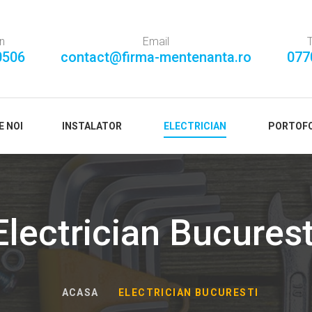
n
Email
0506
contact@firma-mentenanta.ro
077
E NOI
INSTALATOR
ELECTRICIAN
PORTOFO
Electrician Bucurest
ACASA
ELECTRICIAN BUCURESTI