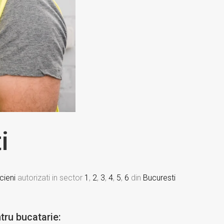
i
cieni
autorizati in sector
1
,
2
,
3
,
4
,
5
,
6
din
Bucuresti
tru bucatarie: