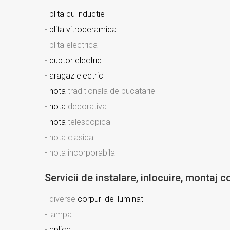
-
plita cu inductie
-
plita vitroceramica
- plita electrica
-
cuptor electric
-
aragaz electric
-
hota
traditionala de bucatarie
-
hota
decorativa
-
hota
telescopica
- hota clasica
- hota incorporabila
Servicii de instalare, inlocuire, montaj 
- diverse
corpuri de iluminat
- lampa
-
aplica